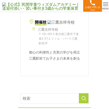
お電話で問い合
MENU
わせ
開催校
三鷹吉祥寺校
〒181-0013 東京都三鷹市下連
雀3-37-2 フィル・パーク三鷹
駅前3F
都心の利便性と充実の学びを両立
三鷹駅前でお子さまの未来を創る