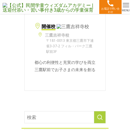
お電話で問い合
MENU
わせ
開催校
三鷹吉祥寺校
〒181-0013 東京都三鷹市下連
雀3-37-2 フィル・パーク三鷹
駅前3F
都心の利便性と充実の学びを両立
三鷹駅前でお子さまの未来を創る