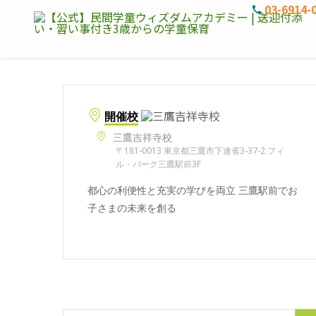
03-6914-
開催校
三鷹吉祥寺校
〒181-0013 東京都三鷹市下連雀3-37-2 フィ
ル・パーク三鷹駅前3F
都心の利便性と充実の学びを両立 三鷹駅前でお
子さまの未来を創る