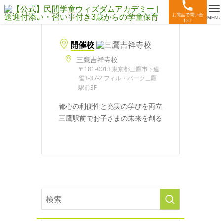
お電話で問い合
MENU
わせ
開催校
三鷹吉祥寺校
〒181-0013 東京都三鷹市下連
雀3-37-2 フィル・パーク三鷹
駅前3F
都心の利便性と充実の学びを両立
三鷹駅前でお子さまの未来を創る