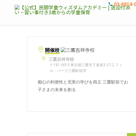
03-6914-
開催校
三鷹吉祥寺校
〒181-0013 東京都三鷹市下連雀3-37-2 フィ
ル・パーク三鷹駅前3F
都心の利便性と充実の学びを両立 三鷹駅前でお
子さまの未来を創る