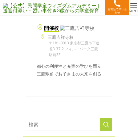
お電話で問い合
MENU
わせ
開催校
三鷹吉祥寺校
〒181-0013 東京都三鷹市下連
雀3-37-2 フィル・パーク三鷹
駅前3F
都心の利便性と充実の学びを両立
三鷹駅前でお子さまの未来を創る