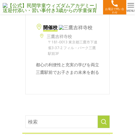
お電話で問い合
MENU
わせ
開催校
三鷹吉祥寺校
〒181-0013 東京都三鷹市下連
雀3-37-2 フィル・パーク三鷹
駅前3F
都心の利便性と充実の学びを両立
三鷹駅前でお子さまの未来を創る