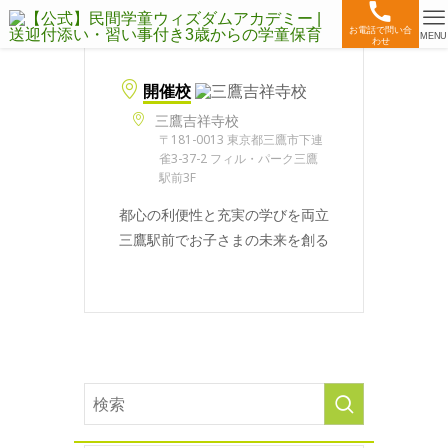
お電話で問い合
MENU
わせ
開催校
三鷹吉祥寺校
〒181-0013 東京都三鷹市下連
雀3-37-2 フィル・パーク三鷹
駅前3F
都心の利便性と充実の学びを両立
三鷹駅前でお子さまの未来を創る