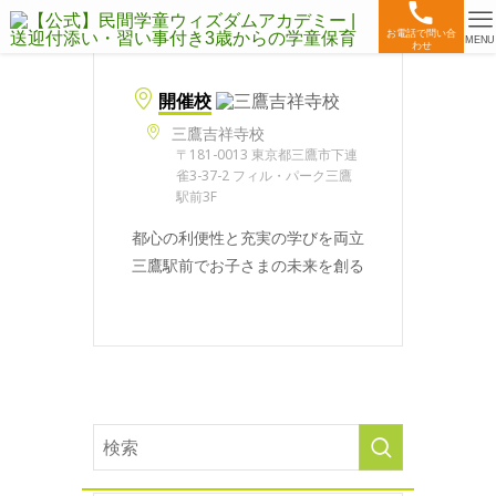
お電話で問い合
MENU
わせ
開催校
三鷹吉祥寺校
〒181-0013 東京都三鷹市下連
雀3-37-2 フィル・パーク三鷹
駅前3F
都心の利便性と充実の学びを両立
三鷹駅前でお子さまの未来を創る