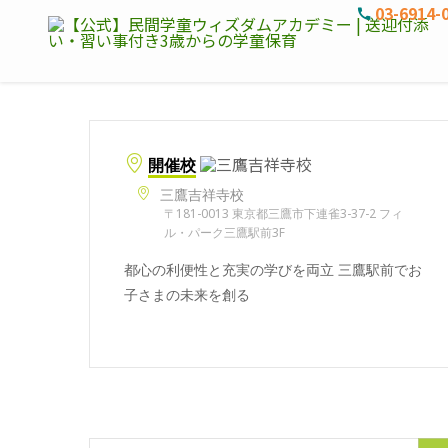
03-6914-
開催校
三鷹吉祥寺校
〒181-0013 東京都三鷹市下連雀3-37-2 フィ
ル・パーク三鷹駅前3F
都心の利便性と充実の学びを両立 三鷹駅前でお
子さまの未来を創る