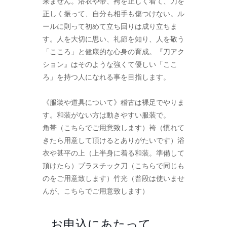
来ません。浴衣や帯、袴を正しく着て、刀を
正しく振って、自分も相手も傷つけない。ル
ールに則って初めて立ち回りは成り立ちま
す。人を大切に思い、礼節を知り、人を敬う
「こころ」と健康的な心身の育成。『刀アク
ション』はそのような強くて優しい「ここ
ろ」を持つ人になれる事を目指します。
《服装や道具について》稽古は裸足でやりま
す。和装がない方は動きやすい服装で。
角帯（こちらでご用意致します）袴（慣れて
きたら用意して頂けるとありがたいです）浴
衣や甚平の上（上半身に着る和装。準備して
頂けたら）プラスチック刀（こちらで同じも
のをご用意致します）竹光（普段は使いませ
んが、こちらでご用意致します）
お申込にあたって