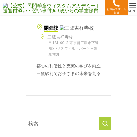
お電話で問い合
MENU
わせ
開催校
三鷹吉祥寺校
〒181-0013 東京都三鷹市下連
雀3-37-2 フィル・パーク三鷹
駅前3F
都心の利便性と充実の学びを両立
三鷹駅前でお子さまの未来を創る