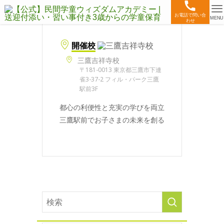
お電話で問い合
MENU
わせ
開催校
三鷹吉祥寺校
〒181-0013 東京都三鷹市下連
雀3-37-2 フィル・パーク三鷹
駅前3F
都心の利便性と充実の学びを両立
三鷹駅前でお子さまの未来を創る