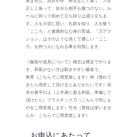
来ません。浴衣や帯、袴を正しく着て、刀を
正しく振って、自分も相手も傷つけない。ル
ールに則って初めて立ち回りは成り立ちま
す。人を大切に思い、礼節を知り、人を敬う
「こころ」と健康的な心身の育成。『刀アク
ション』はそのような強くて優しい「ここ
ろ」を持つ人になれる事を目指します。
《服装や道具について》稽古は裸足でやりま
す。和装がない方は動きやすい服装で。
角帯（こちらでご用意致します）袴（慣れて
きたら用意して頂けるとありがたいです）浴
衣や甚平の上（上半身に着る和装。準備して
頂けたら）プラスチック刀（こちらで同じも
のをご用意致します）竹光（普段は使いませ
んが、こちらでご用意致します）
お申込にあたって