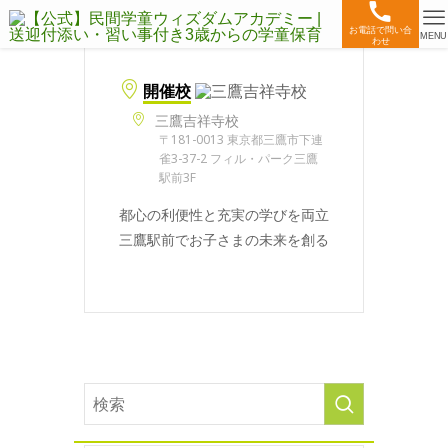
お電話で問い合
MENU
わせ
開催校
三鷹吉祥寺校
〒181-0013 東京都三鷹市下連
雀3-37-2 フィル・パーク三鷹
駅前3F
都心の利便性と充実の学びを両立
三鷹駅前でお子さまの未来を創る