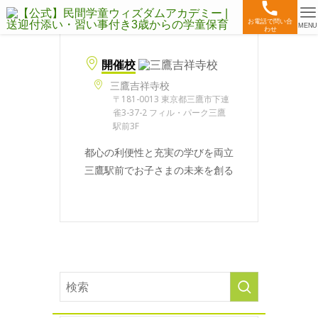
お電話で問い合
MENU
わせ
開催校
三鷹吉祥寺校
〒181-0013 東京都三鷹市下連
雀3-37-2 フィル・パーク三鷹
駅前3F
都心の利便性と充実の学びを両立
三鷹駅前でお子さまの未来を創る