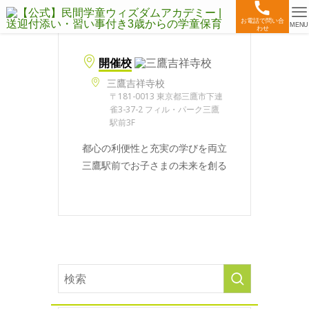
お電話で問い合
MENU
わせ
開催校
三鷹吉祥寺校
〒181-0013 東京都三鷹市下連
雀3-37-2 フィル・パーク三鷹
駅前3F
都心の利便性と充実の学びを両立
三鷹駅前でお子さまの未来を創る