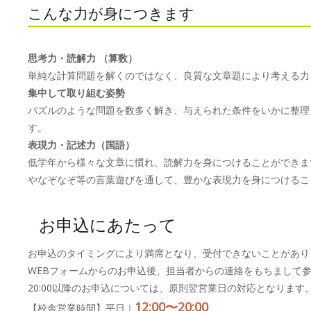
こんな力が身につきます
思考力・読解力 （算数）
単純な計算問題を解くのではなく、良質な文章題により考える力
集中して取り組む姿勢
パズルのような問題を数多く解き、与えられた条件をいかに整理
す。
表現力・記述力（国語）
低学年から様々な文章に慣れ、読解力を身につけることができま
やなぞなぞ等の言葉遊びを通して、豊かな表現力を身につけるこ
お申込にあたって
お申込のタイミングにより満席となり、受付できないことがあり
WEBフォームからのお申込後、担当者からの連絡をもちまして
20:00以降のお申込については、原則翌営業日の対応となります
12:00〜20:00
【校舎営業時間】平日｜