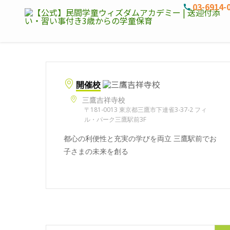
03-6914-
開催校
三鷹吉祥寺校
〒181-0013 東京都三鷹市下連雀3-37-2 フィ
ル・パーク三鷹駅前3F
都心の利便性と充実の学びを両立 三鷹駅前でお
子さまの未来を創る