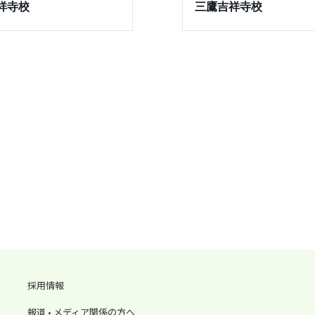
祥寺校
三鷹吉祥寺校
採用情報
報道 • メディア関係の方へ