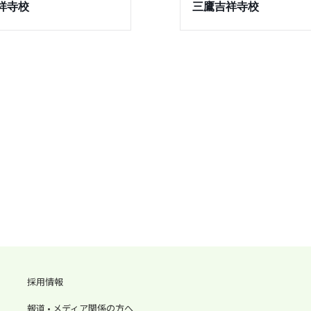
祥寺校
三鷹吉祥寺校
採用情報
報道 • メディア関係の方へ