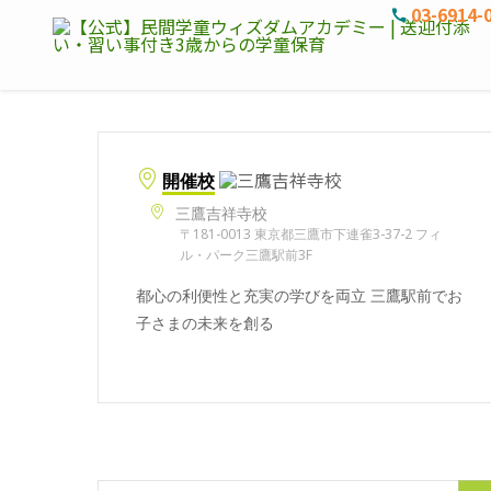
03-6914-
開催校
三鷹吉祥寺校
〒181-0013 東京都三鷹市下連雀3-37-2 フィ
ル・パーク三鷹駅前3F
都心の利便性と充実の学びを両立 三鷹駅前でお
子さまの未来を創る