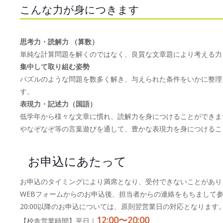
こんな力が身につきます
思考力・読解力 （算数）
単純な計算問題を解くのではなく、良質な文章題により考える力
集中して取り組む姿勢
パズルのような問題を数多く解き、与えられた条件をいかに整理
す。
表現力・記述力（国語）
低学年から様々な文章に慣れ、読解力を身につけることができま
やなぞなぞ等の言葉遊びを通して、豊かな表現力を身につけるこ
お申込にあたって
お申込のタイミングにより満席となり、受付できないことがあり
WEBフォームからのお申込後、担当者からの連絡をもちまして
20:00以降のお申込については、原則翌営業日の対応となります
12:00〜20:00
【校舎営業時間】平日｜