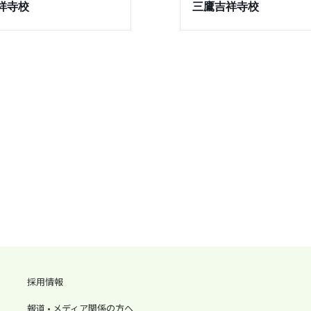
祥寺校
三鷹吉祥寺校
採用情報
報道 • メディア関係の方へ