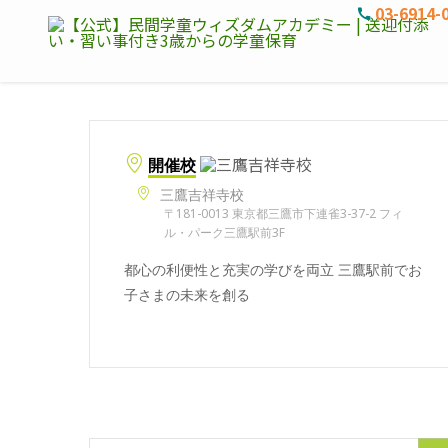
03-6914-
開催校
三鷹吉祥寺校
〒181-0013 東京都三鷹市下連雀3-37-2 フィ
ル・パーク三鷹駅前3F
都心の利便性と充実の学びを両立 三鷹駅前でお
子さまの未来を創る