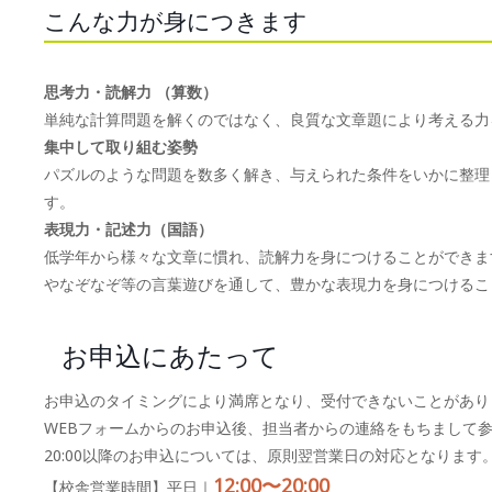
こんな力が身につきます
思考力・読解力 （算数）
単純な計算問題を解くのではなく、良質な文章題により考える力
集中して取り組む姿勢
パズルのような問題を数多く解き、与えられた条件をいかに整理
す。
表現力・記述力（国語）
低学年から様々な文章に慣れ、読解力を身につけることができま
やなぞなぞ等の言葉遊びを通して、豊かな表現力を身につけるこ
お申込にあたって
お申込のタイミングにより満席となり、受付できないことがあり
WEBフォームからのお申込後、担当者からの連絡をもちまして
20:00以降のお申込については、原則翌営業日の対応となります
12:00〜20:00
【校舎営業時間】平日｜