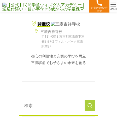
お電話で問い合
MENU
わせ
開催校
三鷹吉祥寺校
〒181-0013 東京都三鷹市下連
雀3-37-2 フィル・パーク三鷹
駅前3F
都心の利便性と充実の学びを両立
三鷹駅前でお子さまの未来を創る