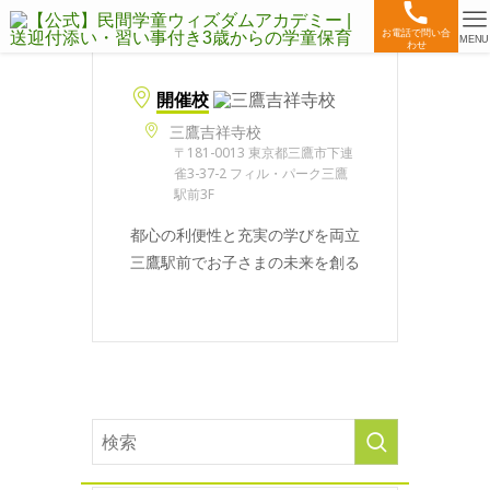
お電話で問い合
MENU
わせ
開催校
三鷹吉祥寺校
〒181-0013 東京都三鷹市下連
雀3-37-2 フィル・パーク三鷹
駅前3F
都心の利便性と充実の学びを両立
三鷹駅前でお子さまの未来を創る