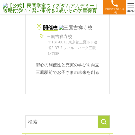
お電話で問い合
MENU
わせ
開催校
三鷹吉祥寺校
〒181-0013 東京都三鷹市下連
雀3-37-2 フィル・パーク三鷹
駅前3F
都心の利便性と充実の学びを両立
三鷹駅前でお子さまの未来を創る