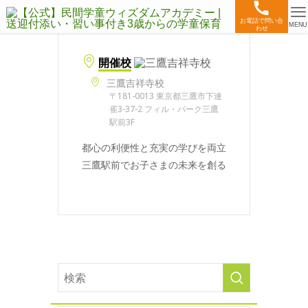
お電話で問い合
MENU
わせ
開催校
三鷹吉祥寺校
〒181-0013 東京都三鷹市下連
雀3-37-2 フィル・パーク三鷹
駅前3F
都心の利便性と充実の学びを両立
三鷹駅前でお子さまの未来を創る