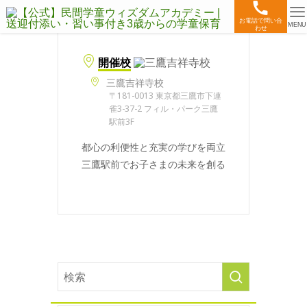
お電話で問い合
MENU
わせ
開催校
三鷹吉祥寺校
〒181-0013 東京都三鷹市下連
雀3-37-2 フィル・パーク三鷹
駅前3F
都心の利便性と充実の学びを両立
三鷹駅前でお子さまの未来を創る