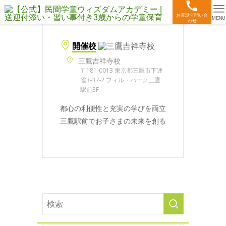
お電話で問い合
MENU
わせ
開催校
三鷹吉祥寺校
〒181-0013 東京都三鷹市下連
雀3-37-2 フィル・パーク三鷹
駅前3F
都心の利便性と充実の学びを両立
三鷹駅前でお子さまの未来を創る