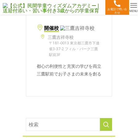
お電話で問い合
MENU
わせ
開催校
三鷹吉祥寺校
〒181-0013 東京都三鷹市下連
雀3-37-2 フィル・パーク三鷹
駅前3F
都心の利便性と充実の学びを両立
三鷹駅前でお子さまの未来を創る