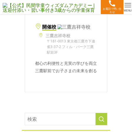
お電話で問い合
MENU
わせ
開催校
三鷹吉祥寺校
〒181-0013 東京都三鷹市下連
雀3-37-2 フィル・パーク三鷹
駅前3F
都心の利便性と充実の学びを両立
三鷹駅前でお子さまの未来を創る