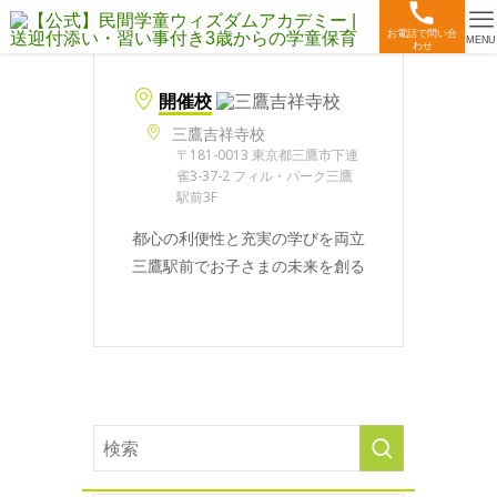
お電話で問い合
MENU
わせ
開催校
三鷹吉祥寺校
〒181-0013 東京都三鷹市下連
雀3-37-2 フィル・パーク三鷹
駅前3F
都心の利便性と充実の学びを両立
三鷹駅前でお子さまの未来を創る