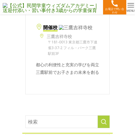
お電話で問い合
MENU
わせ
開催校
三鷹吉祥寺校
〒181-0013 東京都三鷹市下連
雀3-37-2 フィル・パーク三鷹
駅前3F
都心の利便性と充実の学びを両立
三鷹駅前でお子さまの未来を創る