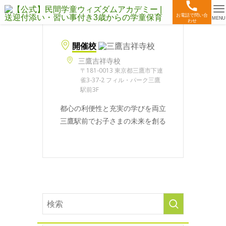
お電話で問い合
MENU
わせ
開催校
三鷹吉祥寺校
〒181-0013 東京都三鷹市下連
雀3-37-2 フィル・パーク三鷹
駅前3F
都心の利便性と充実の学びを両立
三鷹駅前でお子さまの未来を創る