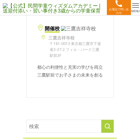
お電話で問い合
MENU
わせ
開催校
三鷹吉祥寺校
〒181-0013 東京都三鷹市下連
雀3-37-2 フィル・パーク三鷹
駅前3F
都心の利便性と充実の学びを両立
三鷹駅前でお子さまの未来を創る