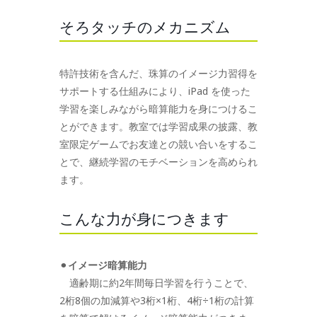
そろタッチのメカニズム
特許技術を含んだ、珠算のイメージ力習得を
サポートする仕組みにより、iPad を使った
学習を楽しみながら暗算能力を身につけるこ
とができます。教室では学習成果の披露、教
室限定ゲームでお友達との競い合いをするこ
とで、継続学習のモチベーションを高められ
ます。
こんな力が身につきます
⚫︎
イメージ暗算能力
適齢期に約2年間毎日学習を行うことで、
2桁8個の加減算や3桁×1桁、4桁÷1桁の計算