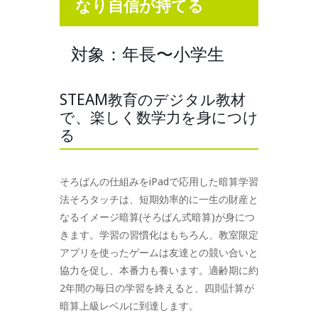
なり自信が持て
る
対象：年長〜小学生
STEAM教育のデジタル教材
で、楽しく数学力を身につけ
る
そろばんの仕組みをiPadで応用した暗算学習
法そろタッチは、短期効率的に一生の財産と
なるイメージ暗算(そろばん式暗算)が身につ
きます。学習の習慣化はもちろん、教室限定
アプリを使ったゲームは友達との競い合いと
協力を促し、本番力も養います。適齢期に約
2年間の毎日の学習を終えると、四則計算が
暗算上級レベルに到達します。