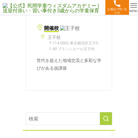
お電話で問い合
MENU
わせ
開催校
王子校
〒114-0002 東京都北区王子5-
1-49 ブランシエール王子内
世代を超えた地域交流と多彩な学
びがある放課後