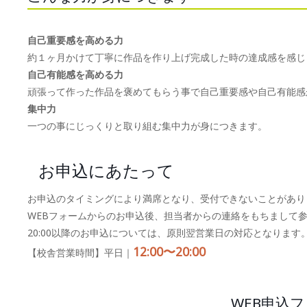
自己重要感を高める力
約１ヶ月かけて丁寧に作品を作り上げ完成した時の達成感を感じ
自己有能感を高める力
頑張って作った作品を褒めてもらう事で自己重要感や自己有能感
集中力
一つの事にじっくりと取り組む集中力が身につきます。
お申込にあたって
お申込のタイミングにより満席となり、受付できないことがあり
WEBフォームからのお申込後、担当者からの連絡をもちまして
20:00以降のお申込については、原則翌営業日の対応となります
12:00〜20:00
【校舎営業時間】平日｜
WEB申込