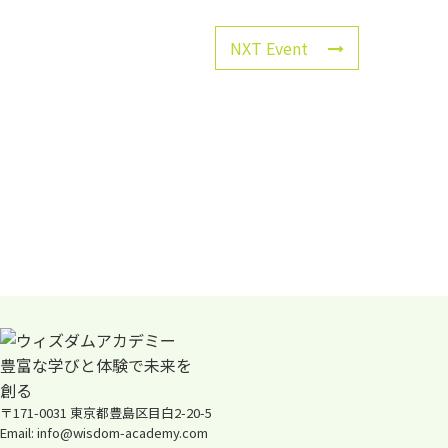
NXT Event
〒171-0031 東京都豊島区目白2-20-5
Email: info@wisdom-academy.com