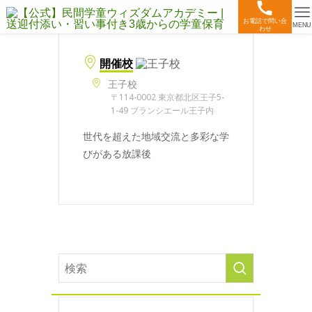
お電話で問い合
MENU
わせ
開催校
王子校
〒114-0002 東京都北区王子5-
1-49 ブランシエール王子内
世代を超えた地域交流と多彩な学
びがある放課後