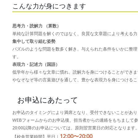
こんな力が身につきます
思考力・読解力 （算数）
単純な計算問題を解くのではなく、良質な文章題により考える力
集中して取り組む姿勢
パズルのような問題を数多く解き、与えられた条件をいかに整理
す。
表現力・記述力（国語）
低学年から様々な文章に慣れ、読解力を身につけることができま
やなぞなぞ等の言葉遊びを通して、豊かな表現力を身につけるこ
お申込にあたって
お申込のタイミングにより満席となり、受付できないことがあり
WEBフォームからのお申込後、担当者からの連絡をもちまして
20:00以降のお申込については、原則翌営業日の対応となります
12:00〜20:00
【校舎営業時間】平日｜