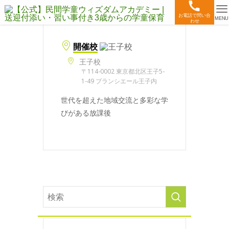
お電話で問い合
MENU
わせ
開催校
王子校
〒114-0002 東京都北区王子5-
1-49 ブランシエール王子内
世代を超えた地域交流と多彩な学
びがある放課後