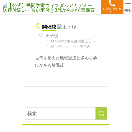
お電話で問い合
MENU
わせ
開催校
王子校
〒114-0002 東京都北区王子5-
1-49 ブランシエール王子内
世代を超えた地域交流と多彩な学
びがある放課後