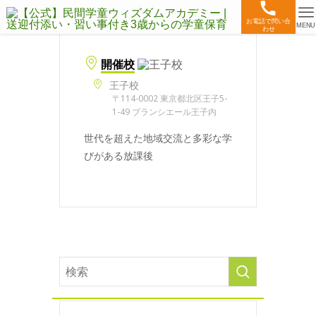
お電話で問い合
MENU
わせ
開催校
王子校
〒114-0002 東京都北区王子5-
1-49 ブランシエール王子内
世代を超えた地域交流と多彩な学
びがある放課後