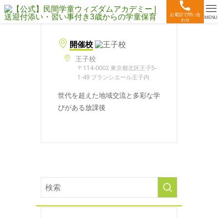
お電話で問い合
MENU
わせ
開催校
王子校
〒114-0002 東京都北区王子5-
1-49 ブランシエール王子内
世代を超えた地域交流と多彩な学
びがある放課後