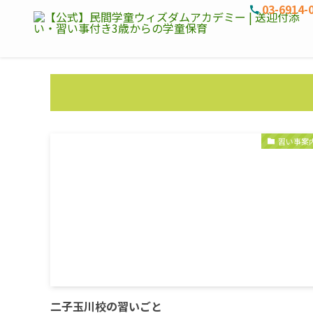
03-6914-
習い事案
二子玉川校の習いごと