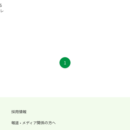
る
のレ
を
1
採用情報
報道 • メディア関係の方へ