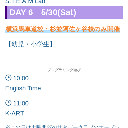
S.T.E.A.M Lab
DAY 6 5/30(Sat)
横浜馬車道校・杉並阿佐ヶ谷校のみ開催
【幼児・小学生】
プログラミング遊び
10:00
English Time
11:00
K-ART
※この日は土曜開催のサタデークラブのオープン