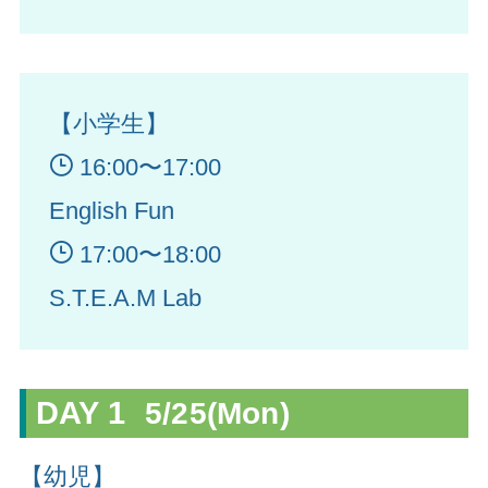
【小学生】
16:00〜17:00
English Fun
17:00〜18:00
S.T.E.A.M Lab
DAY 1
5/25(Mon)
【幼児】