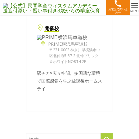
お電話で問い合
MENU
わせ
開催校
PRIME横浜馬車道校
〒231-0003 神奈川県横浜市中
区北仲通5-57-2 北仲ブリック
＆ホワイトNORTH 2F
駅チカ×広々空間。多国籍な環境
で国際感覚を学ぶ放課後ホームス
テイ