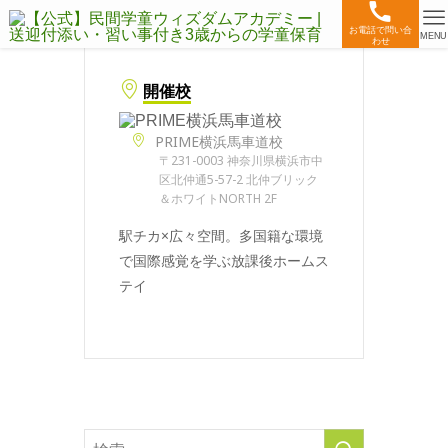
お電話で問い合
MENU
わせ
開催校
PRIME横浜馬車道校
〒231-0003 神奈川県横浜市中
区北仲通5-57-2 北仲ブリック
＆ホワイトNORTH 2F
駅チカ×広々空間。多国籍な環境
で国際感覚を学ぶ放課後ホームス
テイ