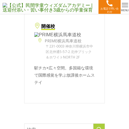
お電話で問い合
MENU
わせ
開催校
PRIME横浜馬車道校
〒231-0003 神奈川県横浜市中
区北仲通5-57-2 北仲ブリック
＆ホワイトNORTH 2F
駅チカ×広々空間。多国籍な環境
で国際感覚を学ぶ放課後ホームス
テイ