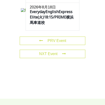
2026年8月18日
EverydayEnglishExpress
Elite(火)18:15/PRIME横浜
馬車道校
PRV Event
NXT Event