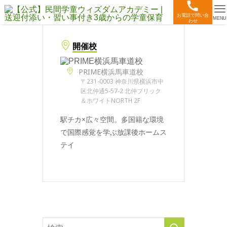
お電話で問い合
MENU
わせ
開催校
PRIME横浜馬車道校
〒231-0003 神奈川県横浜市中
区北仲通5-57-2 北仲ブリック
＆ホワイトNORTH 2F
駅チカ×広々空間。多国籍な環境
で国際感覚を学ぶ放課後ホームス
テイ