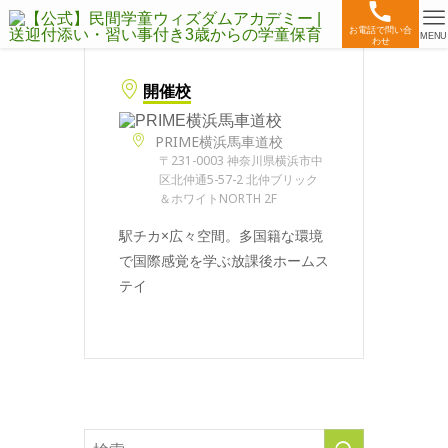
お電話で問い合
MENU
わせ
開催校
PRIME横浜馬車道校
〒231-0003 神奈川県横浜市中
区北仲通5-57-2 北仲ブリック
＆ホワイトNORTH 2F
駅チカ×広々空間。多国籍な環境
で国際感覚を学ぶ放課後ホームス
テイ