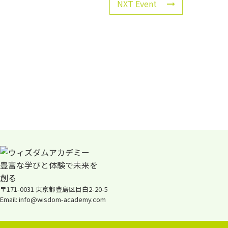
NXT Event
〒171-0031 東京都豊島区目白2-20-5
Email: info@wisdom-academy.com