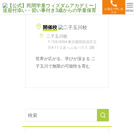
お電話で問い合
MENU
わせ
開催校
二子玉川校
〒158-0094 東京都世田谷区玉
川4-11-2 あっぷるハウス 2階
世界が広がる、学びが深まる 二
子玉川で無限の可能性を育む