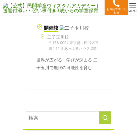
お電話で問い合
MENU
わせ
開催校
二子玉川校
〒158-0094 東京都世田谷区玉
川4-11-2 あっぷるハウス 2階
世界が広がる、学びが深まる 二
子玉川で無限の可能性を育む