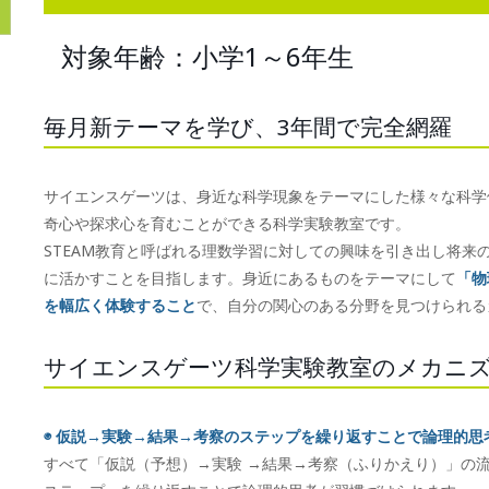
対象年齢：小学1～6年生
毎月新テーマを学び、3年間で完全網羅
サイエンスゲーツは、身近な科学現象をテーマにした様々な科学
奇心や探求心を育むことができる科学実験教室です。
STEAM教育と呼ばれる理数学習に対しての興味を引き出し将来
に活かすことを目指します。身近にあるものをテーマにして
「物
を幅広く体験すること
で、自分の関心のある分野を見つけられる
サイエンスゲーツ科学実験教室のメカニ
◉ 仮説→実験→結果→考察のステップを繰り返すことで論理的思
すべて「仮説（予想）→実験 →結果→考察（ふりかえり）」の