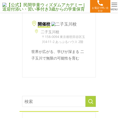
お電話で問い合
MENU
わせ
開催校
二子玉川校
〒158-0094 東京都世田谷区玉
川4-11-2 あっぷるハウス 2階
世界が広がる、学びが深まる 二
子玉川で無限の可能性を育む